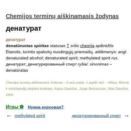
Chemijos terminų aiškinamasis žodynas
денатурат
денатурат
denatūruotas
spiritas
statusas
T
sritis
chemija
apibrėžtis
Etanolis, turintis spalvotų nuodingųjų priemaišų.
atitikmenys
:
angl.
denaturated alcohol; denaturated spirit; methylated spirit
rus.
денатурат; денатурированный спирт
ryšiai
:
sinonimas
–
denatūratas
Chemijos terminų aiškinamasis žodynas – 2-asis patais. ir papild. leid. – Vilnius: Mokslo
ir enciklopedijų leidybos institutas
.
Kazys Daukšas, Jurgis Barkauskas, Vitas Daukšas
.
2003
.
Игры ⚽
Нужна курсовая?
methylated spirit
денатурированный спирт