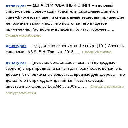
денатурат
— ДЕНАТУРИРОВАННЫЙ СПИРТ – этиловый
спирт–сырец, содержащий краситель, окрашивающий его в
сине–фиолетовый цвет, и специальные вещества, придающие
неприятные запах и вкус, что исключает его пищевое
применение. Растворитель лаков и политур, горючее… …
Словарь микробиологии
денатурат
— сущ., кол во синонимов: 1 • спирт (101) Словарь
синонимов ASIS. В.Н. Тришин. 2013 …
Словарь синонимов
денатурат
— (иск. лат. denaturatus лишенный природных
свойств) спирт, предназначенный для технических целей; в д.
добавляют специальные вещества, вредные для здоровья, что
делает его непригодным для питья. Новый словарь
иностранных слов. by EdwART, , 2009.… …
Словарь иностранных
слов русского языка