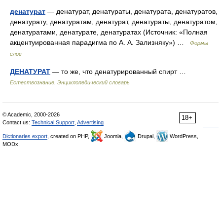
денатурат
— денатурат, денатураты, денатурата, денатуратов,
денатурату, денатуратам, денатурат, денатураты, денатуратом,
денатуратами, денатурате, денатуратах (Источник: «Полная
акцентуированная парадигма по А. А. Зализняку») …
Формы
слов
ДЕНАТУРАТ
— то же, что денатурированный спирт …
Естествознание. Энциклопедический словарь
© Academic, 2000-2026
18+
Contact us:
Technical Support
,
Advertising
Dictionaries export
, created on PHP,
Joomla,
Drupal,
WordPress,
MODx.